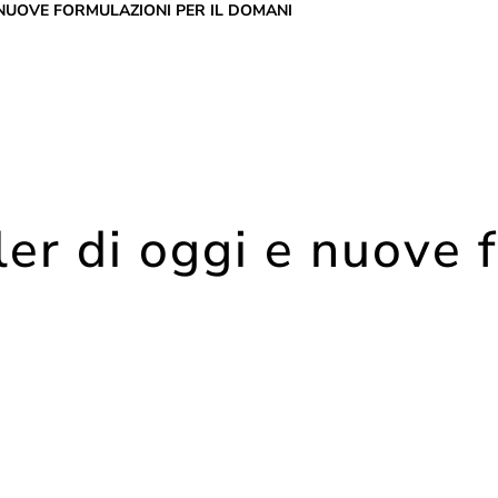
E NUOVE FORMULAZIONI PER IL DOMANI
ller di oggi e nuove
a
qualità della pelle
di una persona, che può essere valut
rale della pelle, la sua struttura, l’elasticità, la consiste
rsi fattori interni ed esterni.
io ormonale e le condizioni di salute generale possono ave