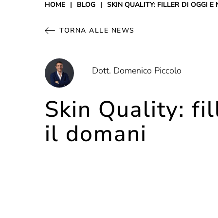
HOME
|
BLOG
|
SKIN QUALITY: FILLER DI OGGI 
TORNA ALLE NEWS
Dott. Domenico Piccolo
Skin Quality: fi
il domani
Con il termine “skin quality” ci si riferisce all
dipende da vari fattori, tra cui la salute gene
imperfezioni, e può essere influenzata da dive
Fattori interni come l’età, i geni, l’equilibr