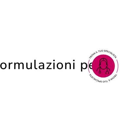
 formulazioni per
ata in diversi modi. La skin quality
nza, il tono, la luminosità e la presenza di
re un impatto sulla qualità della pelle.