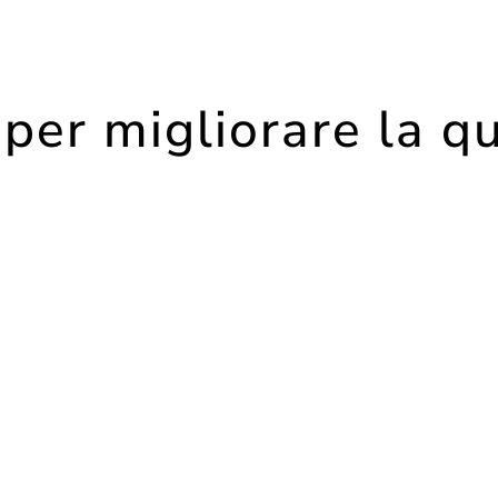
per migliorare la qu
totrapianto di cellule di grasso sottocutaneo: in medicina
nti. Ne parliamo con il Dott. Fabrizio Melfa, medico estet
le cambia, con evidenti ricadute sull’aspetto del viso. 
 irregolarità del colorito. Inoltre, il volto può sembrare 
ente a livello delle guance e della linea mandibolare.
l’età può apparire irregolare, perdendo quella levigatezz
nta ruvido come il lino grezzo. Tutti questi elementi ind