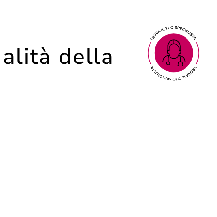
alità della
 estetica l’associazione di più tecniche
ico.
Ecco comparire i primi
cedimenti cutanei
e i
“svuotato” con contorni meno definiti. Tale
a tipica della giovinezza: immaginate un
icano che la pelle ha subito un’
alterazione a