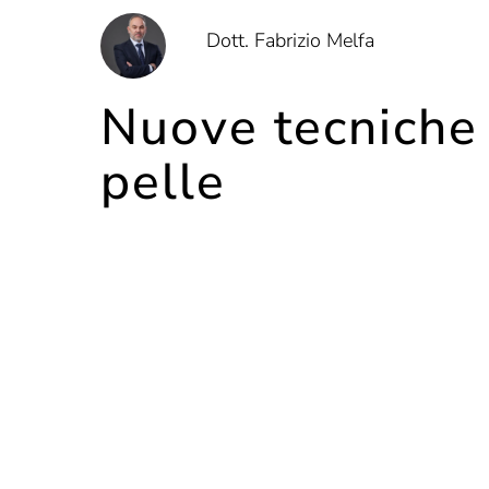
Dott. Fabrizio Melfa
Nuove tecniche 
pelle
Filler a base di idrossiapatite di calcio e au
permette di ottenere risultati più soddisface
Con il passare del tempo la qualità della pel
segni del
photoaging
, cioè linee, rugosità e
fenomeno di solito si manifesta prevalentem
Quanto alla
grana della pelle
, invece, con 
tessuto che, da morbido come il velluto, dive