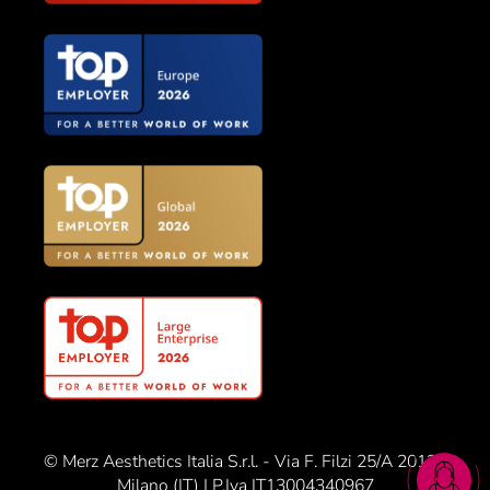
© Merz Aesthetics Italia S.r.l. - Via F. Filzi 25/A 20124
Milano (IT) | P.Iva IT13004340967